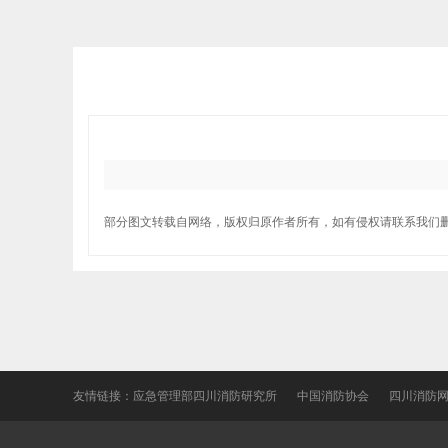
部分图文转载自网络，版权归原作者所有，如有侵权请联系我们
友情链接：
应急管理部四川消防研究所
中国消防协会
四川消防