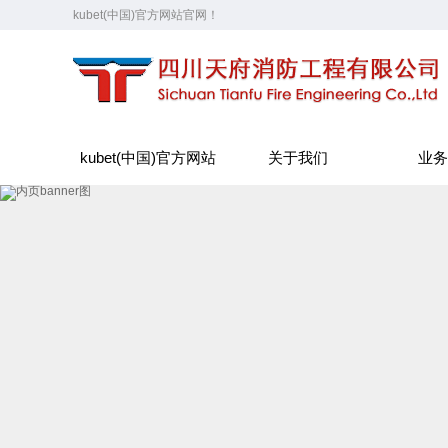
kubet(中国)官方网站官网！
kubet(中国)官方网站
关于我们
业务