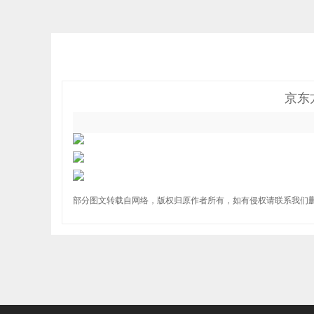
京东
部分图文转载自网络，版权归原作者所有，如有侵权请联系我们